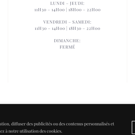
LUNDI – JEUDI:
11H30 – 14H00 | 18H00 – 22H00
VENDREDI – SAMEDI:
11H30 – 14H00 | 18H30 – 22H00
DIMANCHE:
FERMÉ
ight - COFANO PIZZA - Design and hosting by
Markeasy Communication
-
Mention
tion, diffuser des publicités ou des contenus personnalisés et
ez à notre utilisation des cookies.