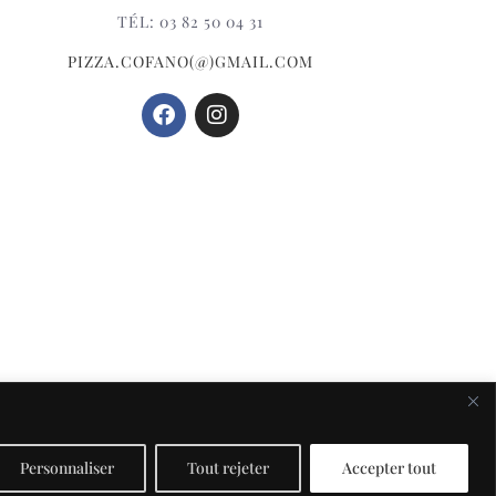
TÉL: 03 82 50 04 31
PIZZA.COFANO(@)GMAIL.COM
s légales
Personnaliser
Tout rejeter
Accepter tout