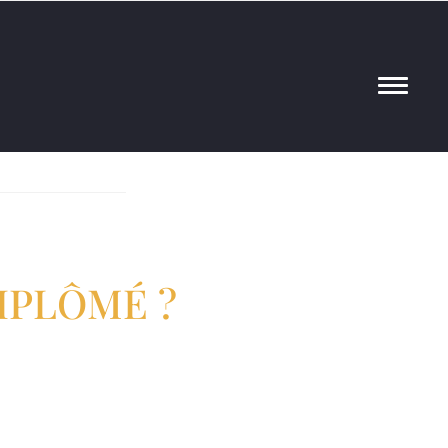
eute
IPLÔMÉ ?