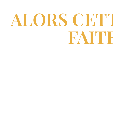
ALORS CET
FAITE
Tu es é
Alors