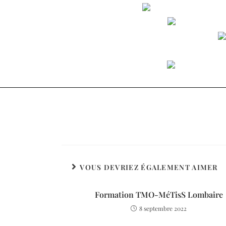
Benjamin Hidalg
TMO de la 
Ré
Tu peux t’
VOUS DEVRIEZ ÉGALEMENT AIMER
Formation TMO-MéTisS Lombaire
8 septembre 2022