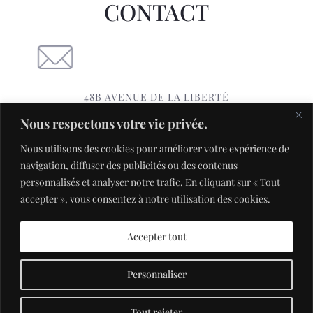
CONTACT
48B AVENUE DE LA LIBERTÉ
57330 VOLMERANGE-LES-MINES
Nous respectons votre vie privée.
TÉL: 03 82 50 04 31
Nous utilisons des cookies pour améliorer votre expérience de
PIZZA.COFANO(@)GMAIL.COM
navigation, diffuser des publicités ou des contenus
personnalisés et analyser notre trafic. En cliquant sur « Tout
accepter », vous consentez à notre utilisation des cookies.
Accepter tout
Personnaliser
© Copyright - COFANO PIZZA - Design and hosting by
Markeasy
Communication
-
Mentions légales
Tout rejeter